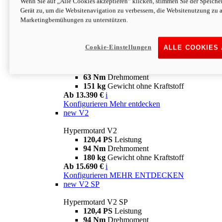
Wenn Sie auf „Alle Cookies akzeptieren“ klicken, stimmen Sie der Speich
63 Nm
Drehmoment
Gerät zu, um die Websitenavigation zu verbessern, die Websitenutzung zu 
151 kg
Gewicht ohne Kraftstoff
Marketingbemühungen zu unterstützen.
Ab 13.890 €
i
Konfigurieren
MEHR ENTDECKEN
new
698 Mono Nera
Cookie-Einstellungen
ALLE COOKIES
Hypermotard 698 Mono Nera
77,5 PS
Leistung
63 Nm
Drehmoment
151 kg
Gewicht ohne Kraftstoff
Ab 13.390 €
i
Konfigurieren
Mehr entdecken
new
V2
Hypermotard V2
120,4 PS
Leistung
94 Nm
Drehmoment
180 kg
Gewicht ohne Kraftstoff
Ab 15.690 €
i
Konfigurieren
MEHR ENTDECKEN
new
V2 SP
Hypermotard V2 SP
120,4 PS
Leistung
94 Nm
Drehmoment