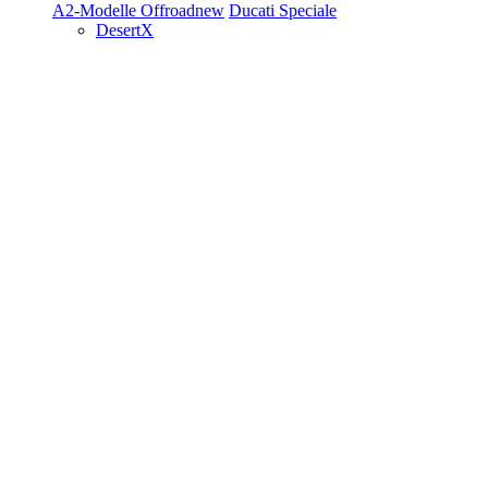
A2-Modelle
Offroad
new
Ducati Speciale
DesertX