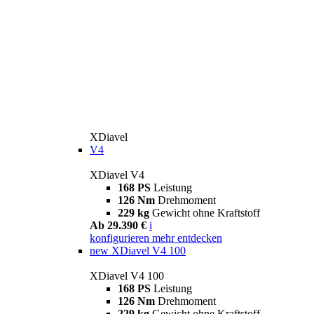
XDiavel
V4
XDiavel V4
168 PS
Leistung
126 Nm
Drehmoment
229 kg
Gewicht ohne Kraftstoff
Ab 29.390 €
i
konfigurieren
mehr entdecken
new
XDiavel V4 100
XDiavel V4 100
168 PS
Leistung
126 Nm
Drehmoment
229 kg
Gewicht ohne Kraftstoff