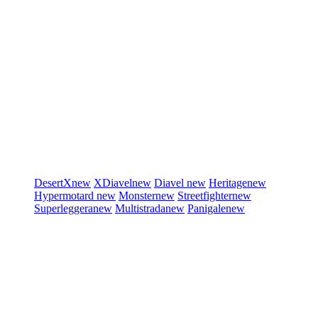
DesertX
new
XDiavel
new
Diavel
new
Heritage
new
Hypermotard
new
Monster
new
Streetfighter
new
Superleggera
new
Multistrada
new
Panigale
new