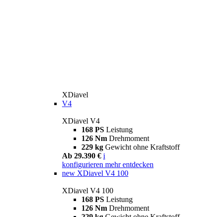
XDiavel
V4
XDiavel V4
168 PS
Leistung
126 Nm
Drehmoment
229 kg
Gewicht ohne Kraftstoff
Ab 29.390 €
i
konfigurieren
mehr entdecken
new
XDiavel V4 100
XDiavel V4 100
168 PS
Leistung
126 Nm
Drehmoment
229 kg
Gewicht ohne Kraftstoff