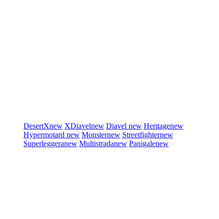
DesertX
new
XDiavel
new
Diavel
new
Heritage
new
Hypermotard
new
Monster
new
Streetfighter
new
Superleggera
new
Multistrada
new
Panigale
new