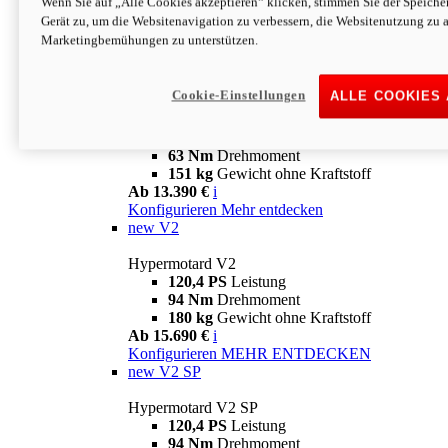
Wenn Sie auf „Alle Cookies akzeptieren“ klicken, stimmen Sie der Speich
63 Nm
Drehmoment
Gerät zu, um die Websitenavigation zu verbessern, die Websitenutzung zu 
151 kg
Gewicht ohne Kraftstoff
Marketingbemühungen zu unterstützen.
Ab 13.890 €
i
Konfigurieren
MEHR ENTDECKEN
new
698 Mono Nera
Cookie-Einstellungen
ALLE COOKIES
Hypermotard 698 Mono Nera
77,5 PS
Leistung
63 Nm
Drehmoment
151 kg
Gewicht ohne Kraftstoff
Ab 13.390 €
i
Konfigurieren
Mehr entdecken
new
V2
Hypermotard V2
120,4 PS
Leistung
94 Nm
Drehmoment
180 kg
Gewicht ohne Kraftstoff
Ab 15.690 €
i
Konfigurieren
MEHR ENTDECKEN
new
V2 SP
Hypermotard V2 SP
120,4 PS
Leistung
94 Nm
Drehmoment