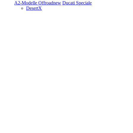
A2-Modelle
Offroad
new
Ducati Speciale
DesertX