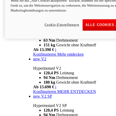
Wenn Sie auf „Alle Cookies akzeptieren“ klicken, stimmen Sie der Speich
63 Nm
Drehmoment
Gerät zu, um die Websitenavigation zu verbessern, die Websitenutzung zu 
151 kg
Gewicht ohne Kraftstoff
Marketingbemühungen zu unterstützen.
Ab 13.890 €
i
Konfigurieren
MEHR ENTDECKEN
new
698 Mono Nera
Cookie-Einstellungen
ALLE COOKIES
Hypermotard 698 Mono Nera
77,5 PS
Leistung
63 Nm
Drehmoment
151 kg
Gewicht ohne Kraftstoff
Ab 13.390 €
i
Konfigurieren
Mehr entdecken
new
V2
Hypermotard V2
120,4 PS
Leistung
94 Nm
Drehmoment
180 kg
Gewicht ohne Kraftstoff
Ab 15.690 €
i
Konfigurieren
MEHR ENTDECKEN
new
V2 SP
Hypermotard V2 SP
120,4 PS
Leistung
94 Nm
Drehmoment