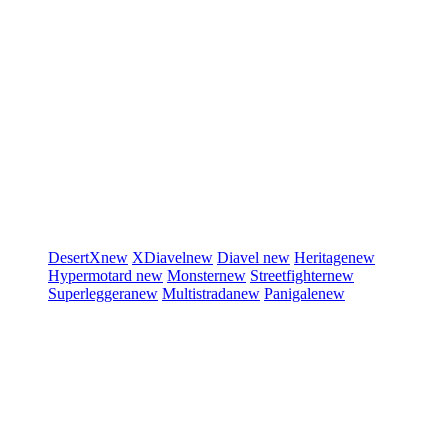
DesertX
new
XDiavel
new
Diavel
new
Heritage
new
Hypermotard
new
Monster
new
Streetfighter
new
Superleggera
new
Multistrada
new
Panigale
new