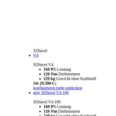
XDiavel
V4
XDiavel V4
168 PS
Leistung
126 Nm
Drehmoment
229 kg
Gewicht ohne Kraftstoff
Ab 29.390 €
i
konfigurieren
mehr entdecken
new
XDiavel V4 100
XDiavel V4 100
168 PS
Leistung
126 Nm
Drehmoment
229 kg
Gewicht ohne Kraftstoff