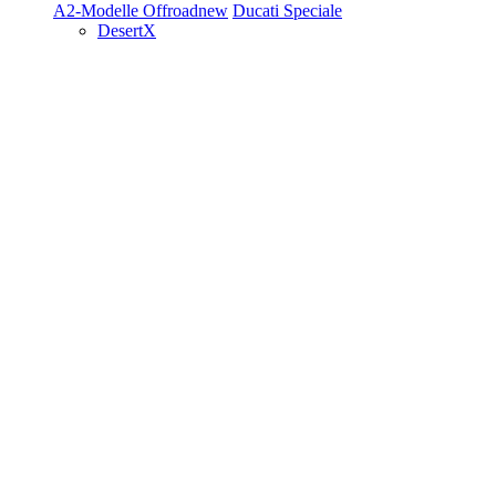
A2-Modelle
Offroad
new
Ducati Speciale
DesertX