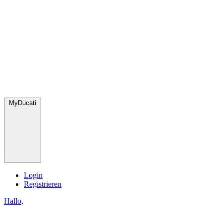
MyDucati
Login
Registrieren
Hallo,