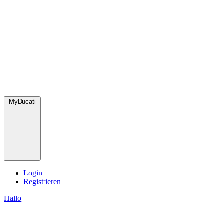
MyDucati
Login
Registrieren
Hallo,