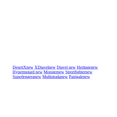
DesertX
new
XDiavel
new
Diavel
new
Heritage
new
Hypermotard
new
Monster
new
Streetfighter
new
Superleggera
new
Multistrada
new
Panigale
new