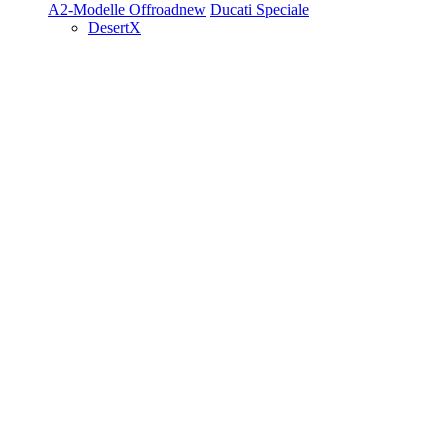
A2-Modelle
Offroad
new
Ducati Speciale
DesertX