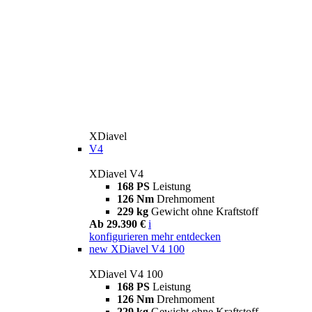
XDiavel
V4
XDiavel V4
168 PS
Leistung
126 Nm
Drehmoment
229 kg
Gewicht ohne Kraftstoff
Ab 29.390 €
i
konfigurieren
mehr entdecken
new
XDiavel V4 100
XDiavel V4 100
168 PS
Leistung
126 Nm
Drehmoment
229 kg
Gewicht ohne Kraftstoff