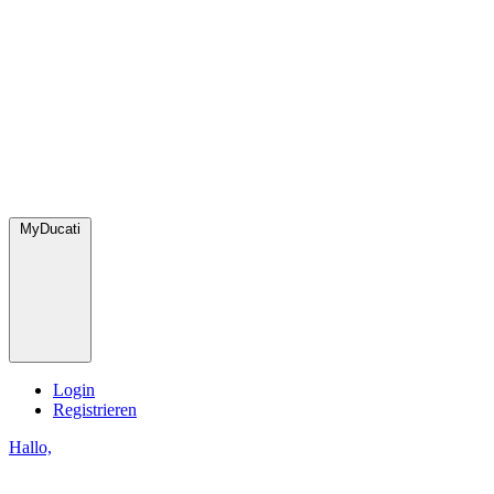
MyDucati
Login
Registrieren
Hallo,