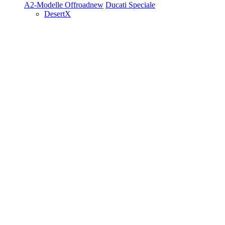
A2-Modelle
Offroad
new
Ducati Speciale
DesertX