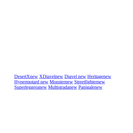
DesertX
new
XDiavel
new
Diavel
new
Heritage
new
Hypermotard
new
Monster
new
Streetfighter
new
Superleggera
new
Multistrada
new
Panigale
new