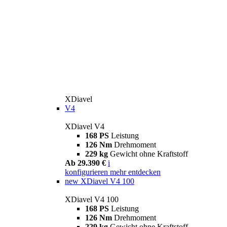
XDiavel
V4
XDiavel V4
168 PS
Leistung
126 Nm
Drehmoment
229 kg
Gewicht ohne Kraftstoff
Ab 29.390 €
i
konfigurieren
mehr entdecken
new
XDiavel V4 100
XDiavel V4 100
168 PS
Leistung
126 Nm
Drehmoment
229 kg
Gewicht ohne Kraftstoff