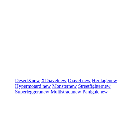
DesertX
new
XDiavel
new
Diavel
new
Heritage
new
Hypermotard
new
Monster
new
Streetfighter
new
Superleggera
new
Multistrada
new
Panigale
new