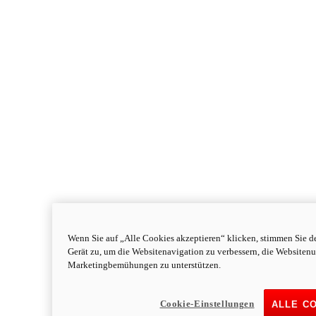
Wenn Sie auf „Alle Cookies akzeptieren“ klicken, stimmen Sie d
Gerät zu, um die Websitenavigation zu verbessern, die Websiten
Monster
new
Monster
Marketingbemühungen zu unterstützen.
Monster
111 PS
Leistung
Cookie-Einstellungen
ALLE C
91,1 Nm
Drehmoment