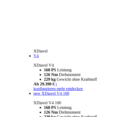
XDiavel
V4
XDiavel V4
168 PS
Leistung
126 Nm
Drehmoment
229 kg
Gewicht ohne Kraftstoff
Ab 29.390 €
i
konfigurieren
mehr entdecken
new
XDiavel V4 100
XDiavel V4 100
168 PS
Leistung
126 Nm
Drehmoment
229 kg
Gewicht ohne Kraftstoff