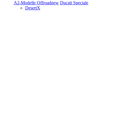
A2-Modelle
Offroad
new
Ducati Speciale
DesertX