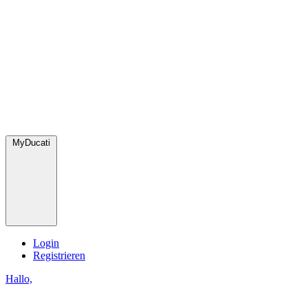
MyDucati
Login
Registrieren
Hallo,