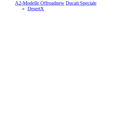
A2-Modelle
Offroad
new
Ducati Speciale
DesertX