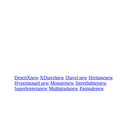
DesertX
new
XDiavel
new
Diavel
new
Heritage
new
Hypermotard
new
Monster
new
Streetfighter
new
Superleggera
new
Multistrada
new
Panigale
new