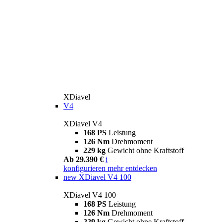
XDiavel
V4
XDiavel V4
168 PS
Leistung
126 Nm
Drehmoment
229 kg
Gewicht ohne Kraftstoff
Ab 29.390 €
i
konfigurieren
mehr entdecken
new
XDiavel V4 100
XDiavel V4 100
168 PS
Leistung
126 Nm
Drehmoment
229 kg
Gewicht ohne Kraftstoff