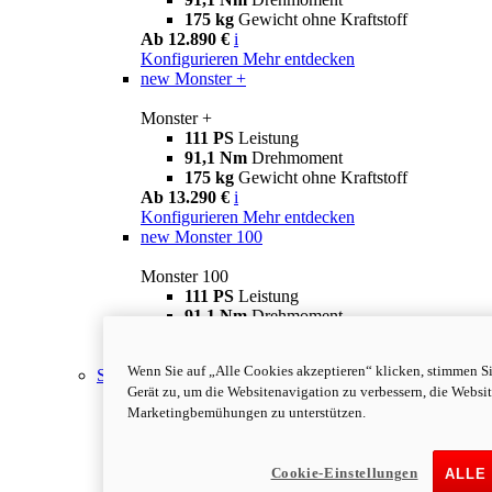
175 kg
Gewicht ohne Kraftstoff
Ab 12.890 €
i
Konfigurieren
Mehr entdecken
new
Monster +
Monster +
111 PS
Leistung
91,1 Nm
Drehmoment
175 kg
Gewicht ohne Kraftstoff
Ab 13.290 €
i
Konfigurieren
Mehr entdecken
new
Monster 100
Monster 100
111 PS
Leistung
91,1 Nm
Drehmoment
175 kg
Gewicht ohne Kraftstoff
Mehr entdecken
Wenn Sie auf „Alle Cookies akzeptieren“ klicken, stimmen S
Streetfighter
Gerät zu, um die Websitenavigation zu verbessern, die Websi
Marketingbemühungen zu unterstützen.
Cookie-Einstellungen
ALLE