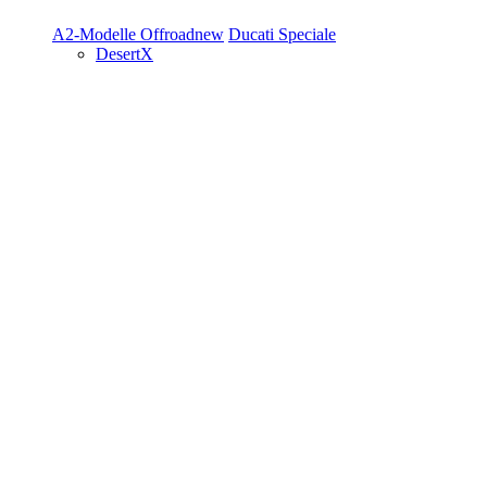
A2-Modelle
Offroad
new
Ducati Speciale
DesertX