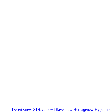
DesertX
new
XDiavel
new
Diavel
new
Heritage
new
Hypermot