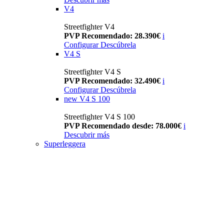
V4
Streetfighter V4
PVP Recomendado: 28.390€
i
Configurar
Descúbrela
V4 S
Streetfighter V4 S
PVP Recomendado: 32.490€
i
Configurar
Descúbrela
new
V4 S 100
Streetfighter V4 S 100
PVP Recomendado desde: 78.000€
i
Descubrir más
Superleggera