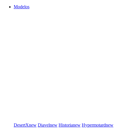
Modelos
DesertX
new
Diavel
new
Historia
new
Hypermotard
new