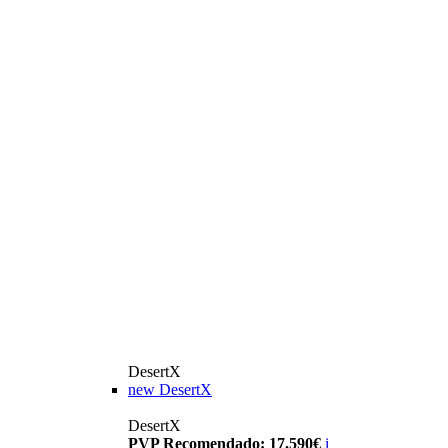
DesertX
new
DesertX
DesertX
PVP Recomendado: 17.590€
i