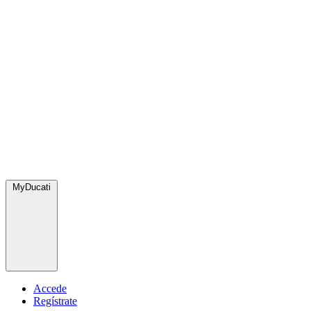
MyDucati
Accede
Regístrate