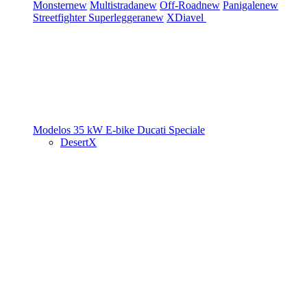
Monster
new
Multistrada
new
Off-Road
new
Panigale
new
Streetfighter
Superleggera
new
XDiavel
Modelos 35 kW
E-bike
Ducati Speciale
DesertX