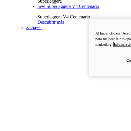
Superleggera
new
Superleggera V4 Centenario
Superleggera V4 Centenario
Descubrir más
XDiavel
Al hacer clic en “Acep
para mejorar la navega
marketing.
Informació
Co