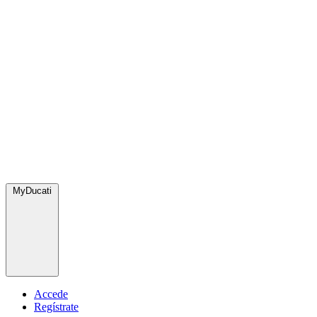
MyDucati
Accede
Regístrate