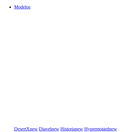
Modelos
DesertX
new
Diavel
new
Historia
new
Hypermotard
new