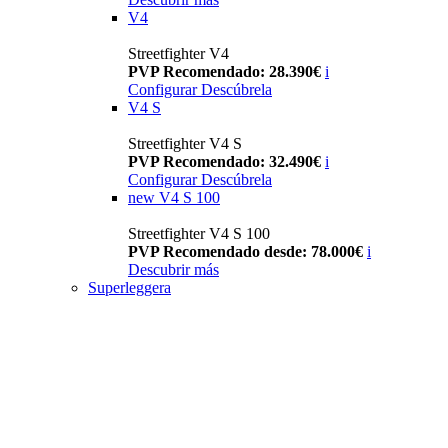
V4
Streetfighter V4
PVP Recomendado: 28.390€
i
Configurar
Descúbrela
V4 S
Streetfighter V4 S
PVP Recomendado: 32.490€
i
Configurar
Descúbrela
new
V4 S 100
Streetfighter V4 S 100
PVP Recomendado desde: 78.000€
i
Descubrir más
Superleggera