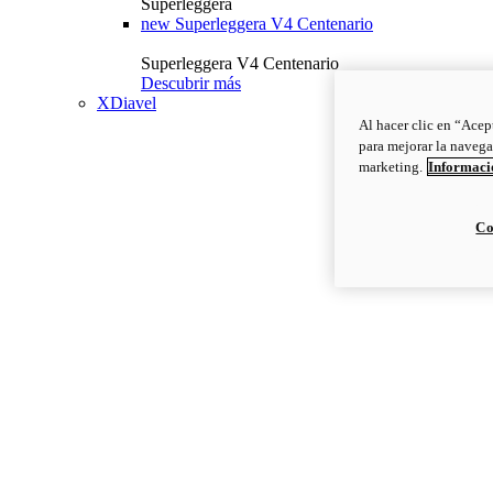
Superleggera
new
Superleggera V4 Centenario
Superleggera V4 Centenario
Descubrir más
XDiavel
Al hacer clic en “Acep
para mejorar la navega
marketing.
Informació
Co