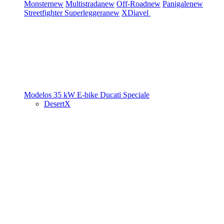
Monster
new
Multistrada
new
Off-Road
new
Panigale
new
Streetfighter
Superleggera
new
XDiavel
Modelos 35 kW
E-bike
Ducati Speciale
DesertX