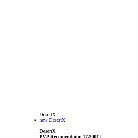
DesertX
new
DesertX
DesertX
PVP Recomendado: 17.590€
i