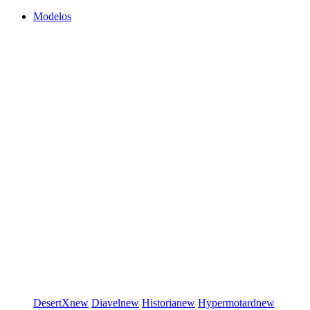
Modelos
DesertX
new
Diavel
new
Historia
new
Hypermotard
new