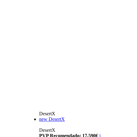
DesertX
new
DesertX
DesertX
PVP Recomendado: 17.590€
i