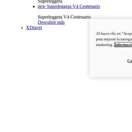
Superleggera
new
Superleggera V4 Centenario
Superleggera V4 Centenario
Descubrir más
XDiavel
Al hacer clic en “Acep
para mejorar la navega
marketing.
Informació
Co