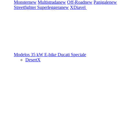
Monster
new
Multistrada
new
Off-Road
new
Panigale
new
Streetfighter
Superleggera
new
XDiavel
Modelos 35 kW
E-bike
Ducati Speciale
DesertX