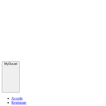
MyDucati
Accede
Regístrate