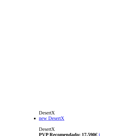
DesertX
new
DesertX
DesertX
PVP Recomendado: 17.590€
i