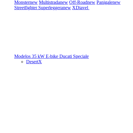
Monster
new
Multistrada
new
Off-Road
new
Panigale
new
Streetfighter
Superleggera
new
XDiavel
Modelos 35 kW
E-bike
Ducati Speciale
DesertX