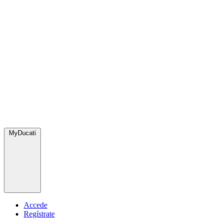
MyDucati
Accede
Regístrate