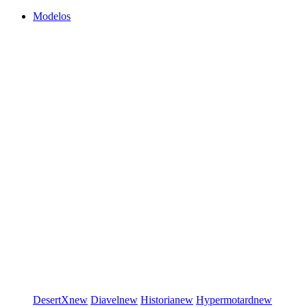
Modelos
DesertX
new
Diavel
new
Historia
new
Hypermotard
new