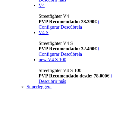
V4
Streetfighter V4
PVP Recomendado: 28.390€
i
Configurar
Descúbrela
V4 S
Streetfighter V4 S
PVP Recomendado: 32.490€
i
Configurar
Descúbrela
new
V4 S 100
Streetfighter V4 S 100
PVP Recomendado desde: 78.000€
i
Descubrir más
Superleggera