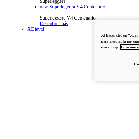
Superleggera
new
Superleggera V4 Centenario
Superleggera V4 Centenario
Descubrir más
XDiavel
Al hacer clic en “Acep
para mejorar la navega
marketing.
Informació
Co