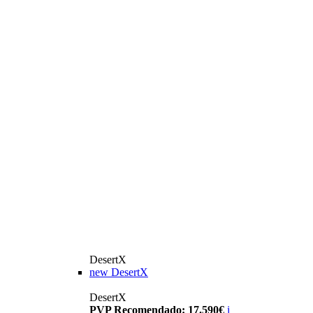
DesertX
new
DesertX
DesertX
PVP Recomendado: 17.590€
i