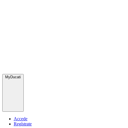
MyDucati
Accede
Regístrate