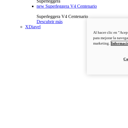
Superleggera
new
Superleggera V4 Centenario
Superleggera V4 Centenario
Descubrir más
XDiavel
Al hacer clic en “Acep
para mejorar la navega
marketing.
Informació
Co