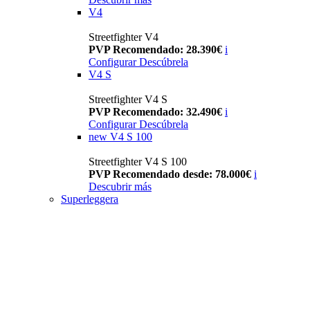
V4
Streetfighter V4
PVP Recomendado: 28.390€
i
Configurar
Descúbrela
V4 S
Streetfighter V4 S
PVP Recomendado: 32.490€
i
Configurar
Descúbrela
new
V4 S 100
Streetfighter V4 S 100
PVP Recomendado desde: 78.000€
i
Descubrir más
Superleggera