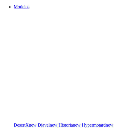
Modelos
DesertX
new
Diavel
new
Historia
new
Hypermotard
new