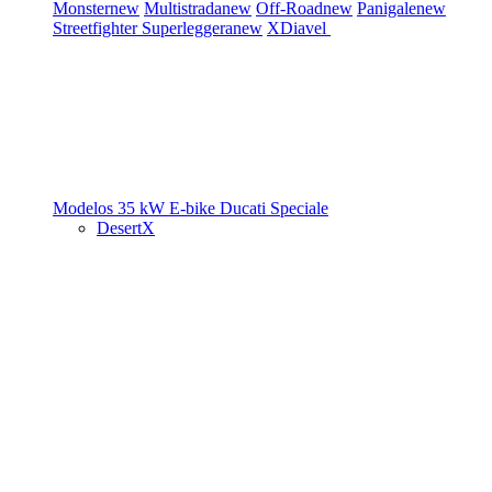
Monster
new
Multistrada
new
Off-Road
new
Panigale
new
Streetfighter
Superleggera
new
XDiavel
Modelos 35 kW
E-bike
Ducati Speciale
DesertX