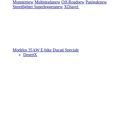
Monster
new
Multistrada
new
Off-Road
new
Panigale
new
Streetfighter
Superleggera
new
XDiavel
Modelos 35 kW
E-bike
Ducati Speciale
DesertX