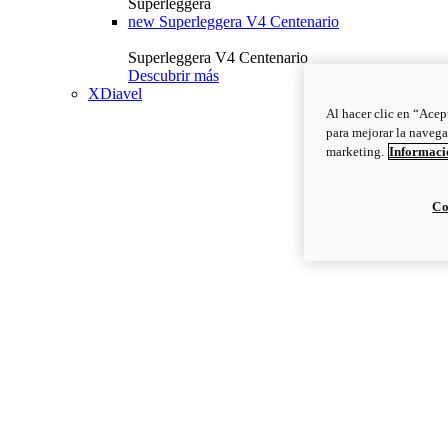
Superleggera
new
Superleggera V4 Centenario
Superleggera V4 Centenario
Descubrir más
XDiavel
Al hacer clic en “Acep
para mejorar la navega
marketing.
Informació
Co