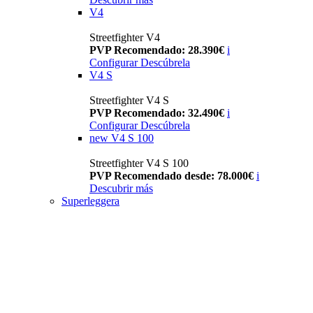
V4
Streetfighter V4
PVP Recomendado: 28.390€
i
Configurar
Descúbrela
V4 S
Streetfighter V4 S
PVP Recomendado: 32.490€
i
Configurar
Descúbrela
new
V4 S 100
Streetfighter V4 S 100
PVP Recomendado desde: 78.000€
i
Descubrir más
Superleggera