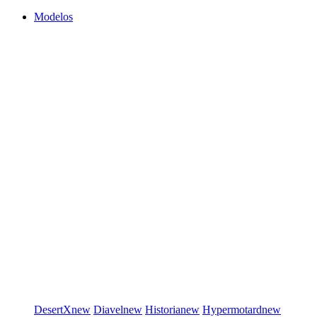
Modelos
DesertX
new
Diavel
new
Historia
new
Hypermotard
new