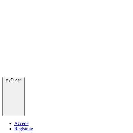
MyDucati
Accede
Regístrate