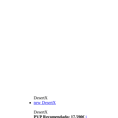
DesertX
new
DesertX
DesertX
PVP Recomendado: 17.590€
i