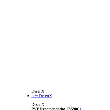
DesertX
new
DesertX
DesertX
PVP Recomendado: 17.590€
i