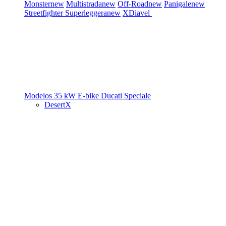
Monster
new
Multistrada
new
Off-Road
new
Panigale
new
Streetfighter
Superleggera
new
XDiavel
Modelos 35 kW
E-bike
Ducati Speciale
DesertX