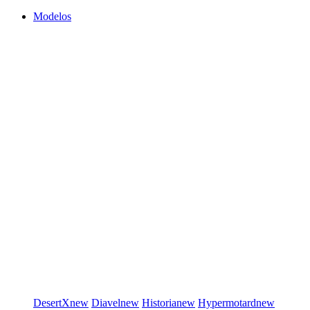
Modelos
DesertX
new
Diavel
new
Historia
new
Hypermotard
new