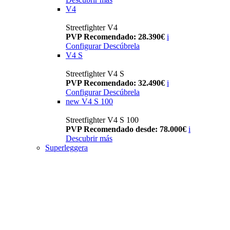
V4
Streetfighter V4
PVP Recomendado: 28.390€
i
Configurar
Descúbrela
V4 S
Streetfighter V4 S
PVP Recomendado: 32.490€
i
Configurar
Descúbrela
new
V4 S 100
Streetfighter V4 S 100
PVP Recomendado desde: 78.000€
i
Descubrir más
Superleggera