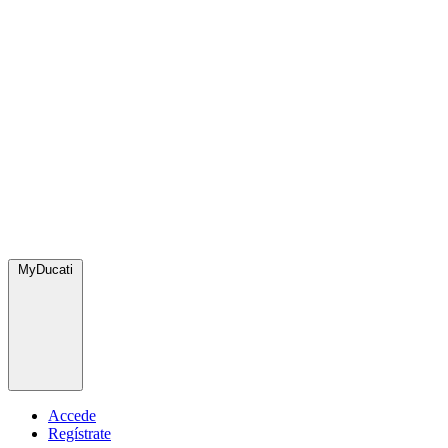
MyDucati
Accede
Regístrate