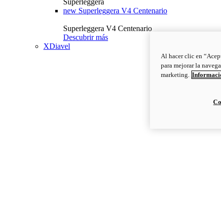
Superleggera
new
Superleggera V4 Centenario
Superleggera V4 Centenario
Descubrir más
XDiavel
Al hacer clic en “Acep
para mejorar la navega
marketing.
Informació
Co