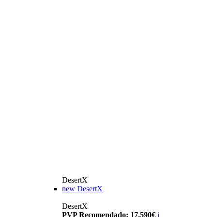
DesertX
new
DesertX
DesertX
PVP Recomendado: 17.590€
i