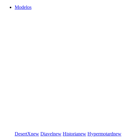
Modelos
DesertX
new
Diavel
new
Historia
new
Hypermotard
new