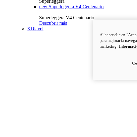
Superleggera
new
Superleggera V4 Centenario
Superleggera V4 Centenario
Descubrir más
XDiavel
Al hacer clic en “Acep
para mejorar la navega
marketing.
Informació
Co