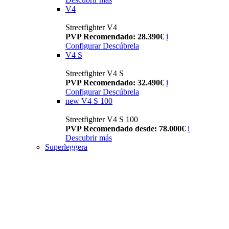
V4
Streetfighter V4
PVP Recomendado: 28.390€
i
Configurar
Descúbrela
V4 S
Streetfighter V4 S
PVP Recomendado: 32.490€
i
Configurar
Descúbrela
new
V4 S 100
Streetfighter V4 S 100
PVP Recomendado desde: 78.000€
i
Descubrir más
Superleggera