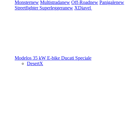
Monster
new
Multistrada
new
Off-Road
new
Panigale
new
Streetfighter
Superleggera
new
XDiavel
Modelos 35 kW
E-bike
Ducati Speciale
DesertX