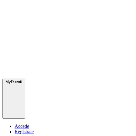
MyDucati
Accede
Regístrate