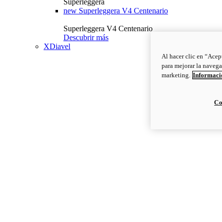
Superleggera
new
Superleggera V4 Centenario
Superleggera V4 Centenario
Descubrir más
XDiavel
Al hacer clic en “Acep
para mejorar la navega
marketing.
Informació
Co