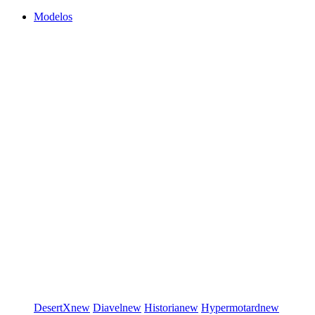
Modelos
DesertX
new
Diavel
new
Historia
new
Hypermotard
new