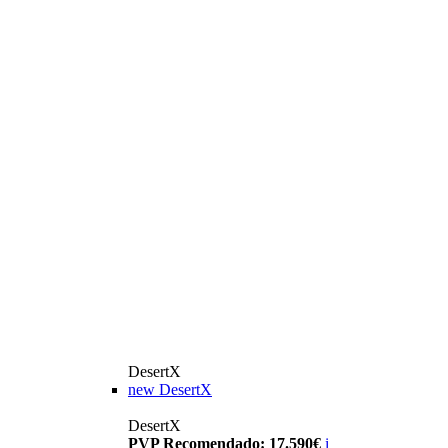
DesertX
new
DesertX
DesertX
PVP Recomendado: 17.590€
i