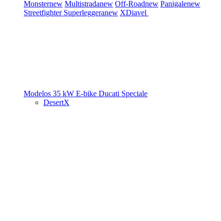
Monster
new
Multistrada
new
Off-Road
new
Panigale
new
Streetfighter
Superleggera
new
XDiavel
Modelos 35 kW
E-bike
Ducati Speciale
DesertX