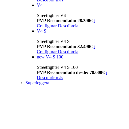
V4
Streetfighter V4
PVP Recomendado: 28.390€
i
Configurar
Descúbrela
V4 S
Streetfighter V4 S
PVP Recomendado: 32.490€
i
Configurar
Descúbrela
new
V4 S 100
Streetfighter V4 S 100
PVP Recomendado desde: 78.000€
i
Descubrir más
Superleggera