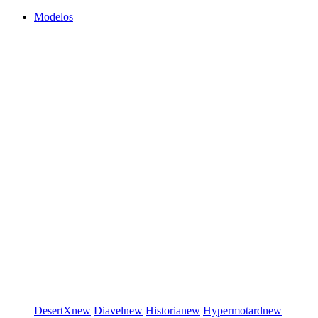
Modelos
DesertX
new
Diavel
new
Historia
new
Hypermotard
new