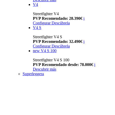
V4
Streetfighter V4
PVP Recomendado: 28.390€
i
Configurar
Descúbrela
V4 S
Streetfighter V4 S
PVP Recomendado: 32.490€
i
Configurar
Descúbrela
new
V4 S 100
Streetfighter V4 S 100
PVP Recomendado desde: 78.000€
i
Descubrir más
Superleggera