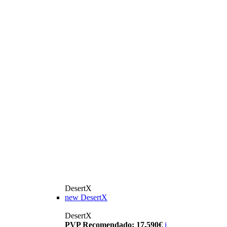
DesertX
new
DesertX
DesertX
PVP Recomendado: 17.590€
i