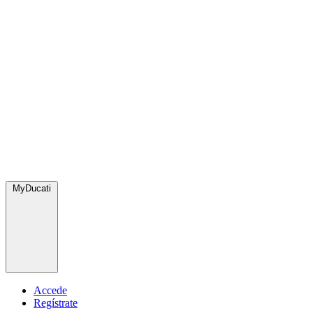
MyDucati
Accede
Regístrate