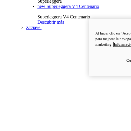
Superleggera
new
Superleggera V4 Centenario
Superleggera V4 Centenario
Descubrir más
XDiavel
Al hacer clic en “Acep
para mejorar la navega
marketing.
Informació
Co