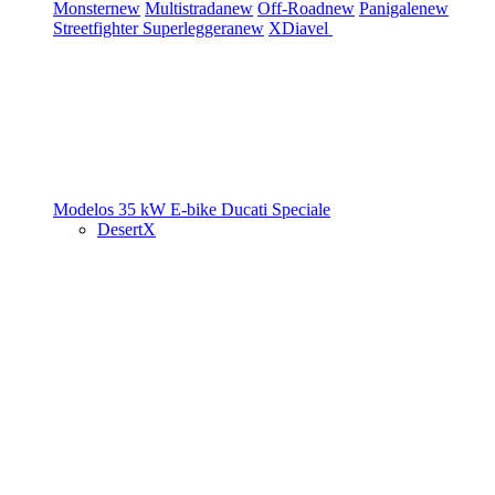
Monster
new
Multistrada
new
Off-Road
new
Panigale
new
Streetfighter
Superleggera
new
XDiavel
Modelos 35 kW
E-bike
Ducati Speciale
DesertX