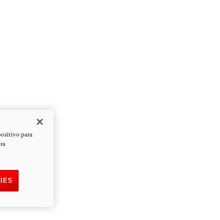
positivo para
ara
IES