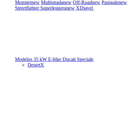
Monster
new
Multistrada
new
Off-Road
new
Panigale
new
Streetfighter
Superleggera
new
XDiavel
Modelos 35 kW
E-bike
Ducati Speciale
DesertX