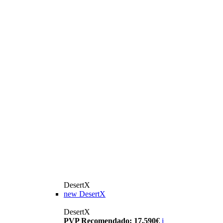
DesertX
new
DesertX
DesertX
PVP Recomendado: 17.590€
i