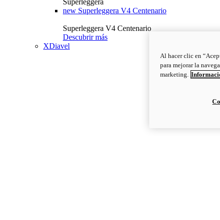
Superleggera
new
Superleggera V4 Centenario
Superleggera V4 Centenario
Descubrir más
XDiavel
Al hacer clic en “Acep
para mejorar la navega
marketing.
Informació
Co