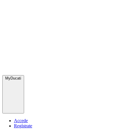
MyDucati
Accede
Regístrate