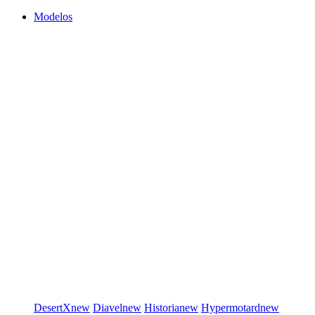
Modelos
DesertX
new
Diavel
new
Historia
new
Hypermotard
new