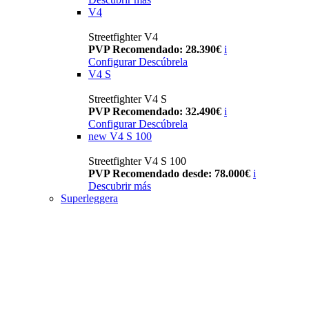
V4
Streetfighter V4
PVP Recomendado: 28.390€
i
Configurar
Descúbrela
V4 S
Streetfighter V4 S
PVP Recomendado: 32.490€
i
Configurar
Descúbrela
new
V4 S 100
Streetfighter V4 S 100
PVP Recomendado desde: 78.000€
i
Descubrir más
Superleggera