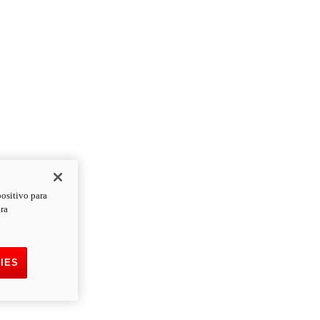
positivo para
ara
IES