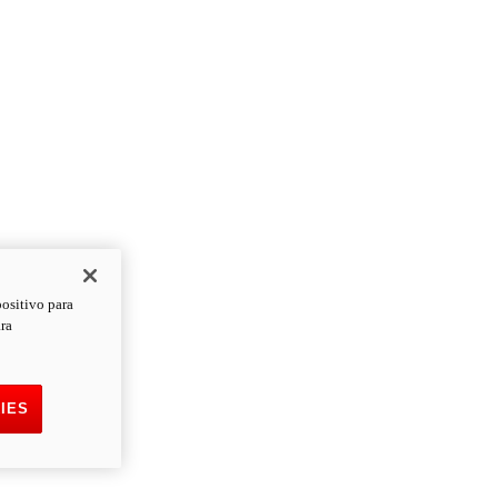
positivo para
ara
IES