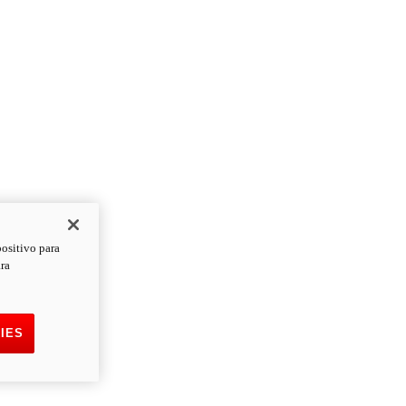
positivo para
ara
IES