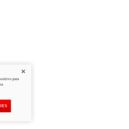
positivo para
ara
IES