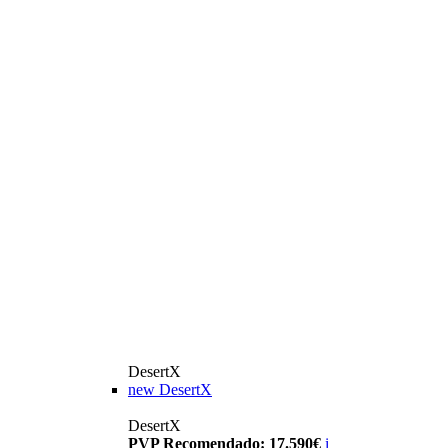
DesertX
new
DesertX
DesertX
PVP Recomendado: 17.590€
i