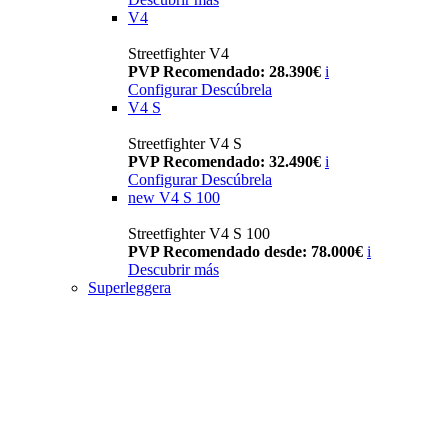
V4
Streetfighter V4
PVP Recomendado: 28.390€
i
Configurar
Descúbrela
V4 S
Streetfighter V4 S
PVP Recomendado: 32.490€
i
Configurar
Descúbrela
new
V4 S 100
Streetfighter V4 S 100
PVP Recomendado desde: 78.000€
i
Descubrir más
Superleggera