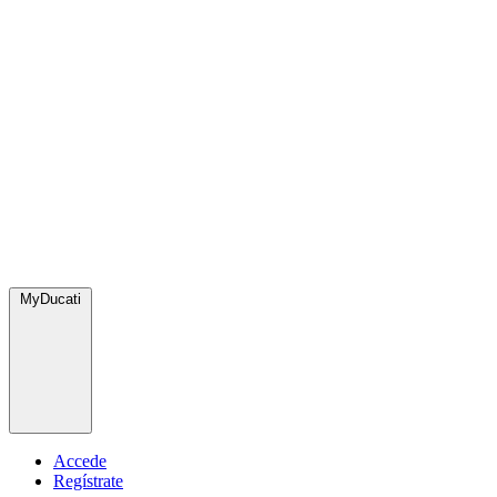
MyDucati
Accede
Regístrate