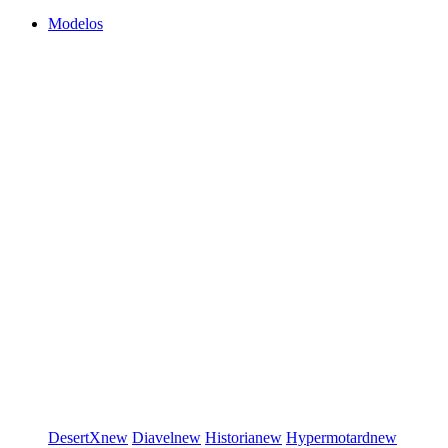
Modelos
DesertX
new
Diavel
new
Historia
new
Hypermotard
new