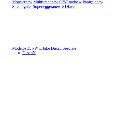
Monster
new
Multistrada
new
Off-Road
new
Panigale
new
Streetfighter
Superleggera
new
XDiavel
Modelos 35 kW
E-bike
Ducati Speciale
DesertX