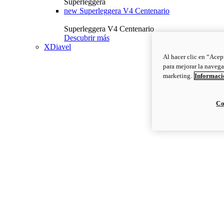
Superleggera
new
Superleggera V4 Centenario
Superleggera V4 Centenario
Descubrir más
XDiavel
Al hacer clic en “Acep
para mejorar la navega
marketing.
Informació
Co