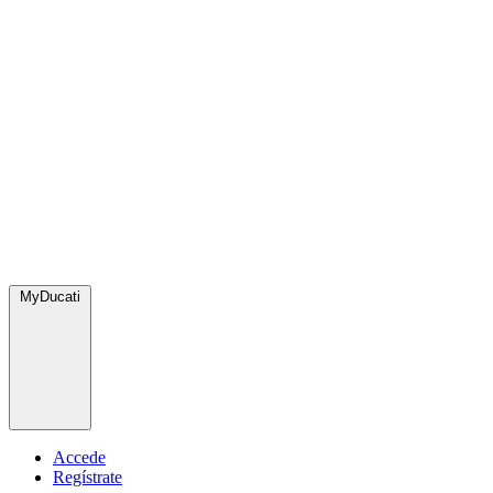
MyDucati
Accede
Regístrate