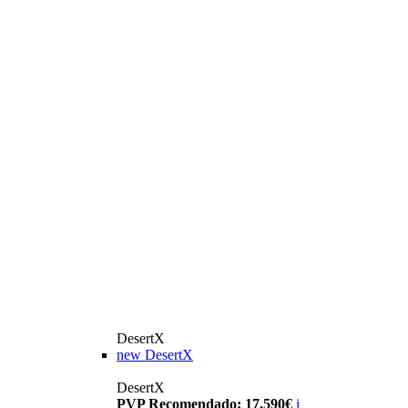
DesertX
new
DesertX
DesertX
PVP Recomendado: 17.590€
i