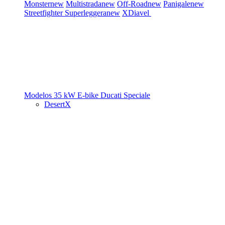
Monster
new
Multistrada
new
Off-Road
new
Panigale
new
Streetfighter
Superleggera
new
XDiavel
Modelos 35 kW
E-bike
Ducati Speciale
DesertX