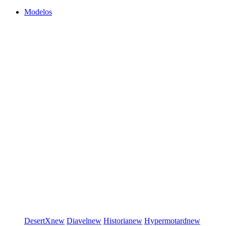
Modelos
DesertX
new
Diavel
new
Historia
new
Hypermotard
new