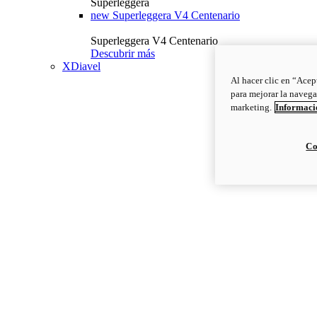
Superleggera
new
Superleggera V4 Centenario
Superleggera V4 Centenario
Descubrir más
XDiavel
Al hacer clic en “Acep
para mejorar la navega
marketing.
Informació
Co