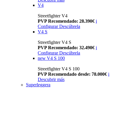
V4
Streetfighter V4
PVP Recomendado: 28.390€
i
Configurar
Descúbrela
V4 S
Streetfighter V4 S
PVP Recomendado: 32.490€
i
Configurar
Descúbrela
new
V4 S 100
Streetfighter V4 S 100
PVP Recomendado desde: 78.000€
i
Descubrir más
Superleggera