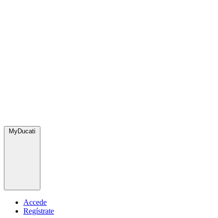
MyDucati
Accede
Regístrate