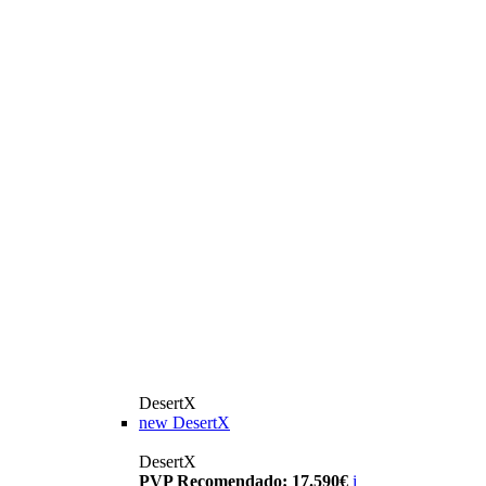
DesertX
new
DesertX
DesertX
PVP Recomendado: 17.590€
i