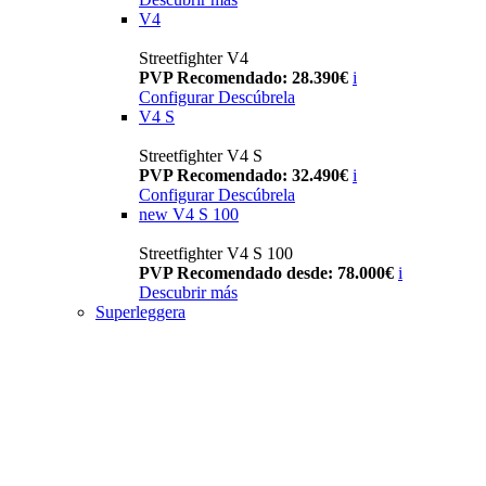
V4
Streetfighter V4
PVP Recomendado: 28.390€
i
Configurar
Descúbrela
V4 S
Streetfighter V4 S
PVP Recomendado: 32.490€
i
Configurar
Descúbrela
new
V4 S 100
Streetfighter V4 S 100
PVP Recomendado desde: 78.000€
i
Descubrir más
Superleggera