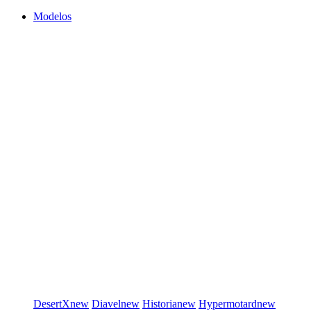
Modelos
DesertX
new
Diavel
new
Historia
new
Hypermotard
new