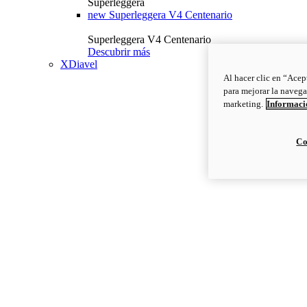
Superleggera
new
Superleggera V4 Centenario
Superleggera V4 Centenario
Descubrir más
XDiavel
Al hacer clic en “Acep
para mejorar la navega
marketing.
Informació
Co