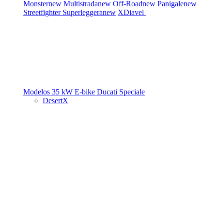
Monster
new
Multistrada
new
Off-Road
new
Panigale
new
Streetfighter
Superleggera
new
XDiavel
Modelos 35 kW
E-bike
Ducati Speciale
DesertX