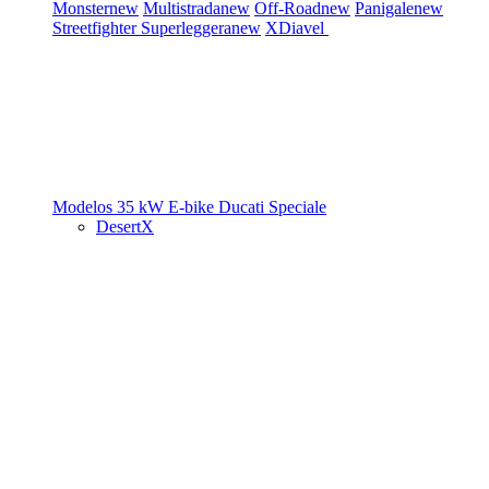
Monster
new
Multistrada
new
Off-Road
new
Panigale
new
Streetfighter
Superleggera
new
XDiavel
Modelos 35 kW
E-bike
Ducati Speciale
DesertX