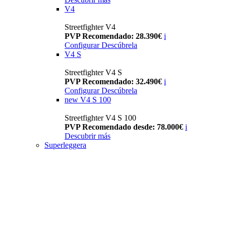
V4
Streetfighter V4
PVP Recomendado: 28.390€
i
Configurar
Descúbrela
V4 S
Streetfighter V4 S
PVP Recomendado: 32.490€
i
Configurar
Descúbrela
new
V4 S 100
Streetfighter V4 S 100
PVP Recomendado desde: 78.000€
i
Descubrir más
Superleggera