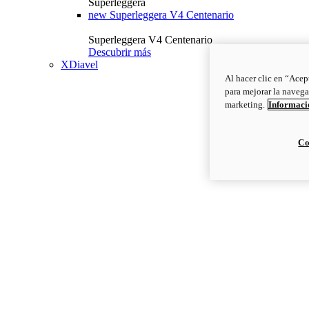
Superleggera
new
Superleggera V4 Centenario
Superleggera V4 Centenario
Descubrir más
XDiavel
Al hacer clic en “Acep
para mejorar la navega
marketing.
Informació
Co