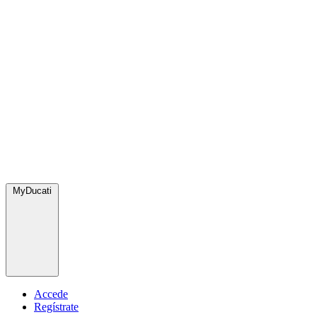
MyDucati
Accede
Regístrate