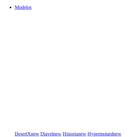
Modelos
DesertX
new
Diavel
new
Historia
new
Hypermotard
new