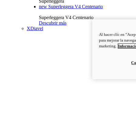
Superleggera
new
Superleggera V4 Centenario
Superleggera V4 Centenario
Descubrir más
XDiavel
Al hacer clic en “Acep
para mejorar la navega
marketing.
Informació
Co