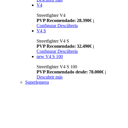
V4
Streetfighter V4
PVP Recomendado: 28.390€
i
Configurar
Descúbrela
V4 S
Streetfighter V4 S
PVP Recomendado: 32.490€
i
Configurar
Descúbrela
new
V4 S 100
Streetfighter V4 S 100
PVP Recomendado desde: 78.000€
i
Descubrir más
Superleggera