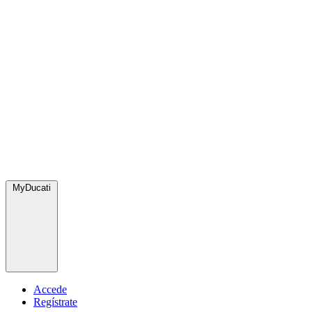
MyDucati
Accede
Regístrate