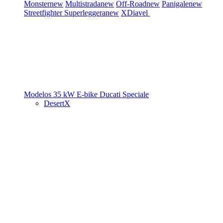
Monster
new
Multistrada
new
Off-Road
new
Panigale
new
Streetfighter
Superleggera
new
XDiavel
Modelos 35 kW
E-bike
Ducati Speciale
DesertX