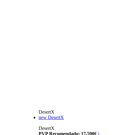
DesertX
new
DesertX
DesertX
PVP Recomendado: 17.590€
i