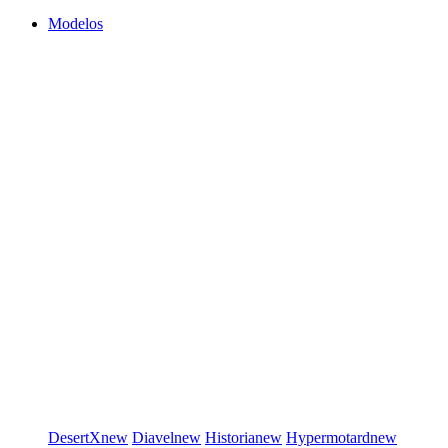
Modelos
DesertX
new
Diavel
new
Historia
new
Hypermotard
new