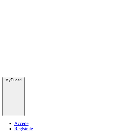
MyDucati
Accede
Regístrate