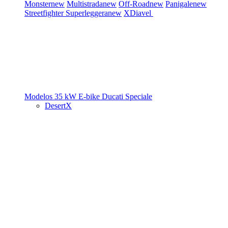
Monster
new
Multistrada
new
Off-Road
new
Panigale
new
Streetfighter
Superleggera
new
XDiavel
Modelos 35 kW
E-bike
Ducati Speciale
DesertX