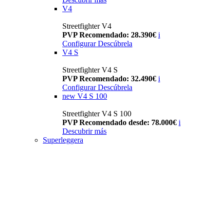
V4
Streetfighter V4
PVP Recomendado: 28.390€
i
Configurar
Descúbrela
V4 S
Streetfighter V4 S
PVP Recomendado: 32.490€
i
Configurar
Descúbrela
new
V4 S 100
Streetfighter V4 S 100
PVP Recomendado desde: 78.000€
i
Descubrir más
Superleggera