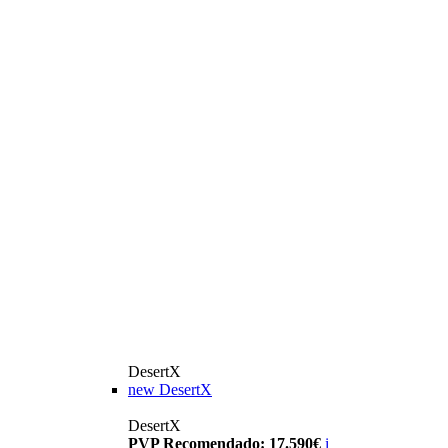
DesertX
new
DesertX
DesertX
PVP Recomendado: 17.590€
i