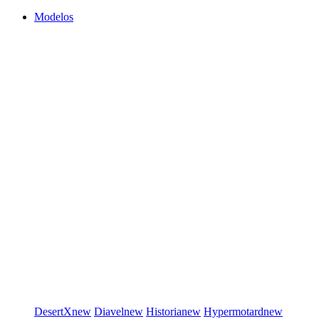
Modelos
DesertX
new
Diavel
new
Historia
new
Hypermotard
new