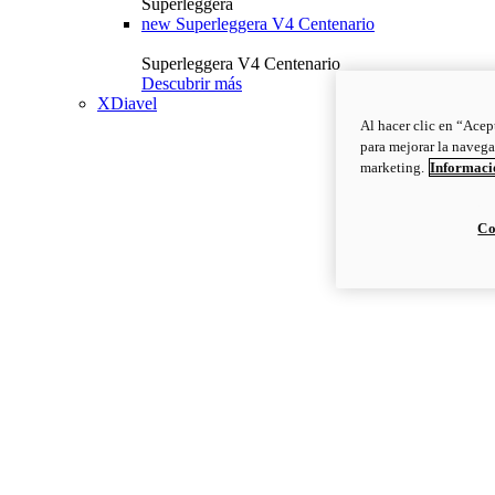
Superleggera
new
Superleggera V4 Centenario
Superleggera V4 Centenario
Descubrir más
XDiavel
Al hacer clic en “Acep
para mejorar la navega
marketing.
Informació
Co