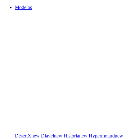
Modelos
DesertX
new
Diavel
new
Historia
new
Hypermotard
new