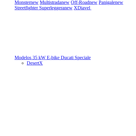
Monster
new
Multistrada
new
Off-Road
new
Panigale
new
Streetfighter
Superleggera
new
XDiavel
Modelos 35 kW
E-bike
Ducati Speciale
DesertX