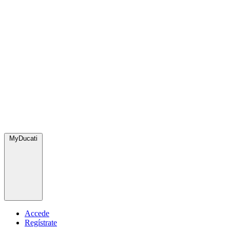
MyDucati
Accede
Regístrate