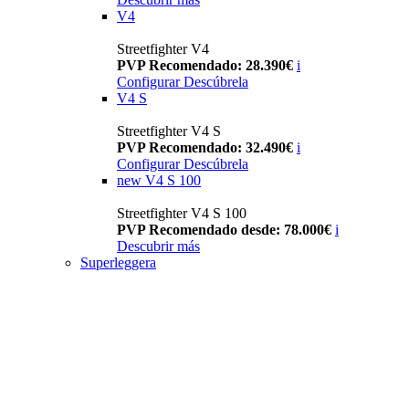
V4
Streetfighter V4
PVP Recomendado: 28.390€
i
Configurar
Descúbrela
V4 S
Streetfighter V4 S
PVP Recomendado: 32.490€
i
Configurar
Descúbrela
new
V4 S 100
Streetfighter V4 S 100
PVP Recomendado desde: 78.000€
i
Descubrir más
Superleggera