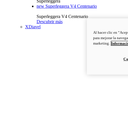
Superleggera
new
Superleggera V4 Centenario
Superleggera V4 Centenario
Descubrir más
XDiavel
Al hacer clic en “Acep
para mejorar la navega
marketing.
Informació
Co