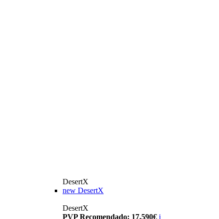
DesertX
new
DesertX
DesertX
PVP Recomendado: 17.590€
i