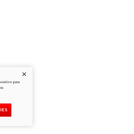
positivo para
ara
IES