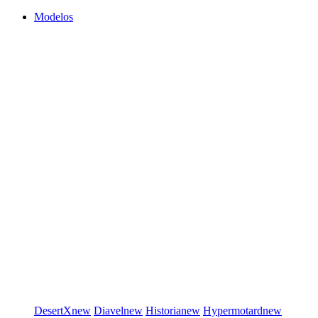
Modelos
DesertX
new
Diavel
new
Historia
new
Hypermotard
new