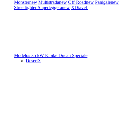
Monster
new
Multistrada
new
Off-Road
new
Panigale
new
Streetfighter
Superleggera
new
XDiavel
Modelos 35 kW
E-bike
Ducati Speciale
DesertX