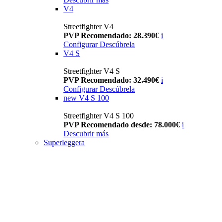
V4
Streetfighter V4
PVP Recomendado: 28.390€
i
Configurar
Descúbrela
V4 S
Streetfighter V4 S
PVP Recomendado: 32.490€
i
Configurar
Descúbrela
new
V4 S 100
Streetfighter V4 S 100
PVP Recomendado desde: 78.000€
i
Descubrir más
Superleggera