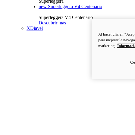
Superleggera
new
Superleggera V4 Centenario
Superleggera V4 Centenario
Descubrir más
XDiavel
Al hacer clic en “Acep
para mejorar la navega
marketing.
Informació
Co