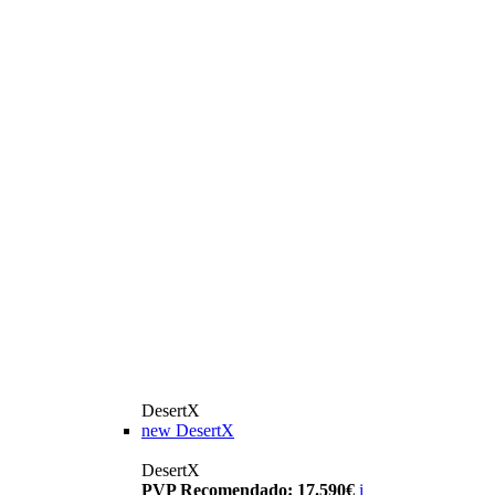
DesertX
new
DesertX
DesertX
PVP Recomendado: 17.590€
i