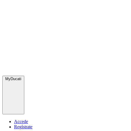
MyDucati
Accede
Regístrate