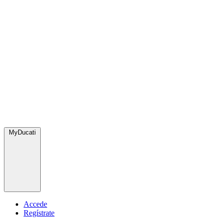
MyDucati
Accede
Regístrate