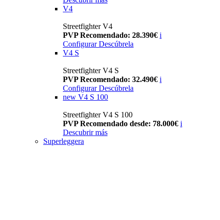
V4
Streetfighter V4
PVP Recomendado: 28.390€
i
Configurar
Descúbrela
V4 S
Streetfighter V4 S
PVP Recomendado: 32.490€
i
Configurar
Descúbrela
new
V4 S 100
Streetfighter V4 S 100
PVP Recomendado desde: 78.000€
i
Descubrir más
Superleggera