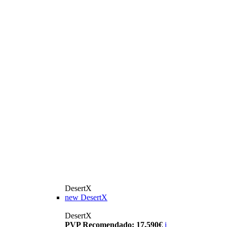
DesertX
new
DesertX
DesertX
PVP Recomendado: 17.590€
i