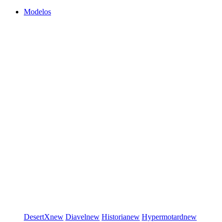
Modelos
DesertX
new
Diavel
new
Historia
new
Hypermotard
new