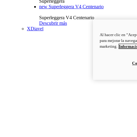
Superleggera
new
Superleggera V4 Centenario
Superleggera V4 Centenario
Descubrir más
XDiavel
Al hacer clic en “Acep
para mejorar la navega
marketing.
Informació
Co