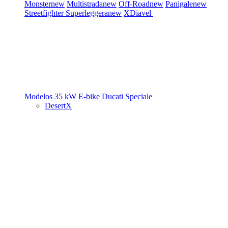
Monster
new
Multistrada
new
Off-Road
new
Panigale
new
Streetfighter
Superleggera
new
XDiavel
Modelos 35 kW
E-bike
Ducati Speciale
DesertX