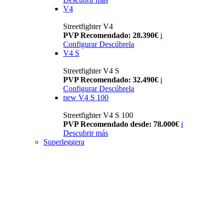
V4
Streetfighter V4
PVP Recomendado: 28.390€
i
Configurar
Descúbrela
V4 S
Streetfighter V4 S
PVP Recomendado: 32.490€
i
Configurar
Descúbrela
new
V4 S 100
Streetfighter V4 S 100
PVP Recomendado desde: 78.000€
i
Descubrir más
Superleggera