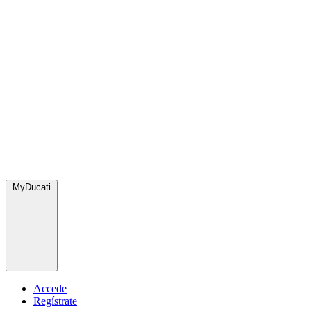
MyDucati
Accede
Regístrate