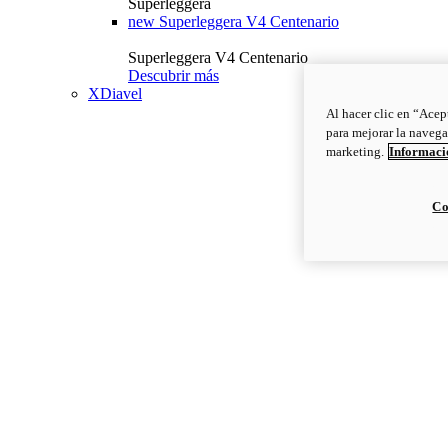
Superleggera
new
Superleggera V4 Centenario
Superleggera V4 Centenario
Descubrir más
XDiavel
Al hacer clic en “Acep
para mejorar la navega
marketing.
Informació
Co