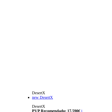
DesertX
new
DesertX
DesertX
PVP Recomendado: 17.590€
i