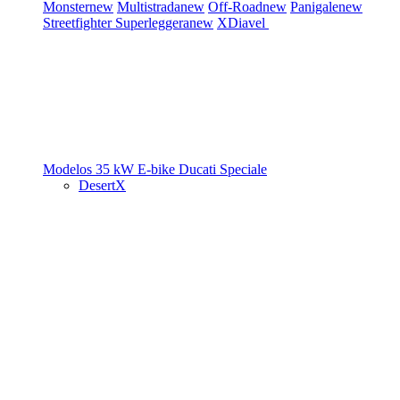
Monster
new
Multistrada
new
Off-Road
new
Panigale
new
Streetfighter
Superleggera
new
XDiavel
Modelos 35 kW
E-bike
Ducati Speciale
DesertX