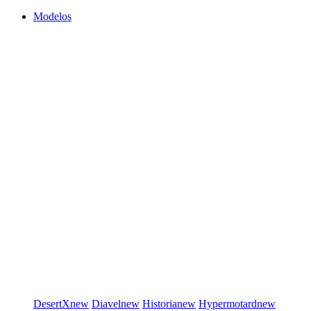
Modelos
DesertX
new
Diavel
new
Historia
new
Hypermotard
new