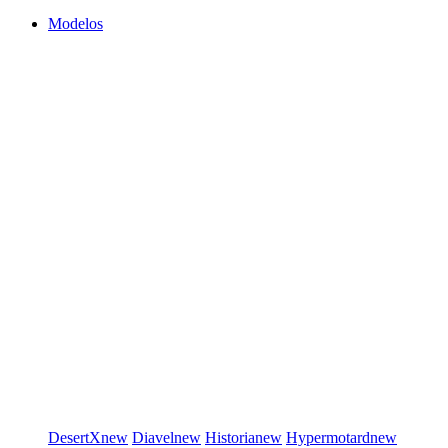
Modelos
DesertX
new
Diavel
new
Historia
new
Hypermotard
new