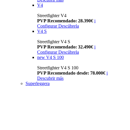
V4
Streetfighter V4
PVP Recomendado: 28.390€
i
Configurar
Descúbrela
V4 S
Streetfighter V4 S
PVP Recomendado: 32.490€
i
Configurar
Descúbrela
new
V4 S 100
Streetfighter V4 S 100
PVP Recomendado desde: 78.000€
i
Descubrir más
Superleggera