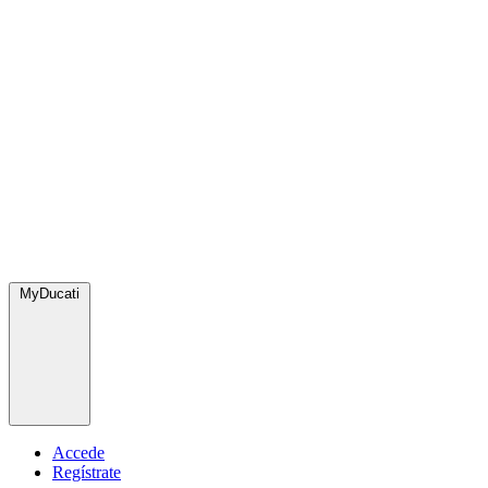
MyDucati
Accede
Regístrate