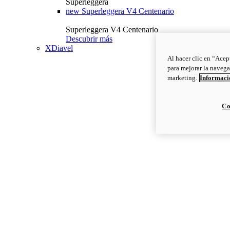
Superleggera
new
Superleggera V4 Centenario
Superleggera V4 Centenario
Descubrir más
XDiavel
Al hacer clic en “Acep
para mejorar la navega
marketing.
Informació
Co