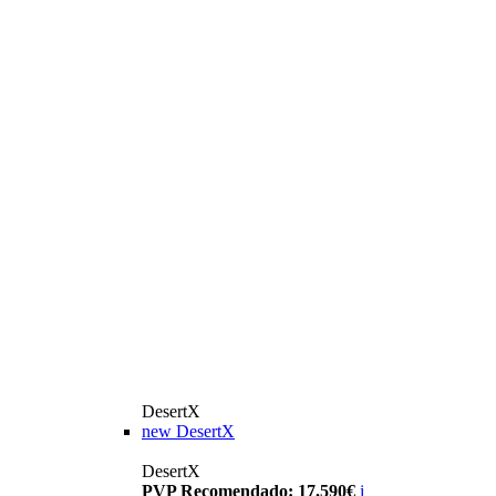
DesertX
new
DesertX
DesertX
PVP Recomendado: 17.590€
i