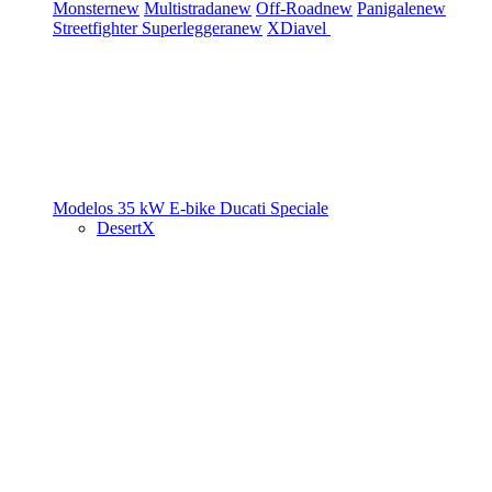
Monster
new
Multistrada
new
Off-Road
new
Panigale
new
Streetfighter
Superleggera
new
XDiavel
Modelos 35 kW
E-bike
Ducati Speciale
DesertX