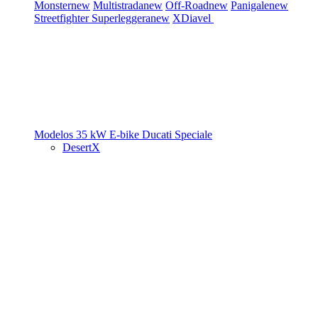
Monster
new
Multistrada
new
Off-Road
new
Panigale
new
Streetfighter
Superleggera
new
XDiavel
Modelos 35 kW
E-bike
Ducati Speciale
DesertX