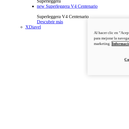
Superleggera
new
Superleggera V4 Centenario
Superleggera V4 Centenario
Descubrir más
XDiavel
Al hacer clic en “Acep
para mejorar la navega
marketing.
Informació
Co