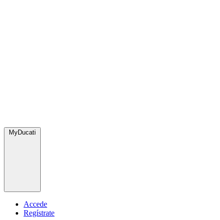
MyDucati
Accede
Regístrate