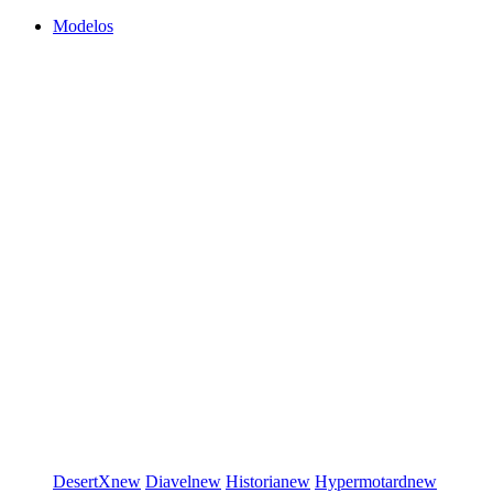
Modelos
DesertX
new
Diavel
new
Historia
new
Hypermotard
new