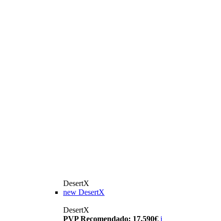
DesertX
new
DesertX
DesertX
PVP Recomendado: 17.590€
i