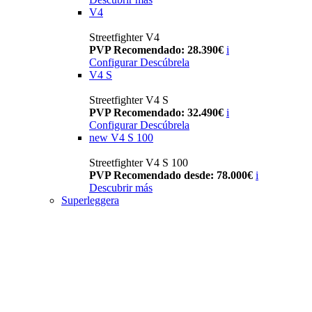
V4
Streetfighter V4
PVP Recomendado: 28.390€
i
Configurar
Descúbrela
V4 S
Streetfighter V4 S
PVP Recomendado: 32.490€
i
Configurar
Descúbrela
new
V4 S 100
Streetfighter V4 S 100
PVP Recomendado desde: 78.000€
i
Descubrir más
Superleggera