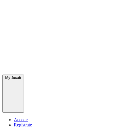
MyDucati
Accede
Regístrate