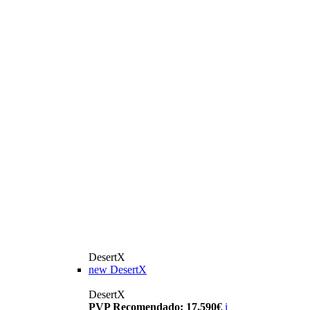
DesertX
new
DesertX
DesertX
PVP Recomendado: 17.590€
i