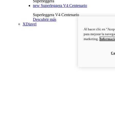
Superleggera
new
Superleggera V4 Centenario
Superleggera V4 Centenario
Descubrir más
XDiavel
Al hacer clic en “Acep
para mejorar la navega
marketing.
Informació
Co