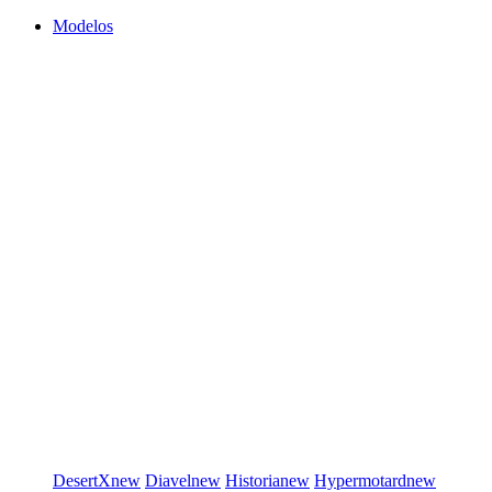
Modelos
DesertX
new
Diavel
new
Historia
new
Hypermotard
new