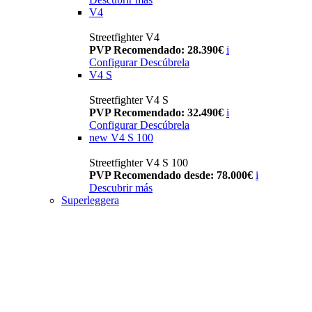
V4
Streetfighter V4
PVP Recomendado: 28.390€
i
Configurar
Descúbrela
V4 S
Streetfighter V4 S
PVP Recomendado: 32.490€
i
Configurar
Descúbrela
new
V4 S 100
Streetfighter V4 S 100
PVP Recomendado desde: 78.000€
i
Descubrir más
Superleggera