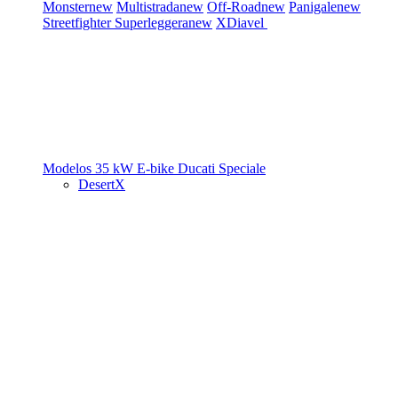
Monster
new
Multistrada
new
Off-Road
new
Panigale
new
Streetfighter
Superleggera
new
XDiavel
Modelos 35 kW
E-bike
Ducati Speciale
DesertX