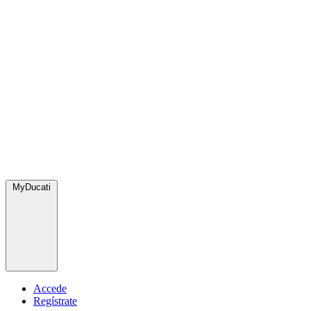
MyDucati
Accede
Regístrate