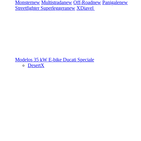
Monster
new
Multistrada
new
Off-Road
new
Panigale
new
Streetfighter
Superleggera
new
XDiavel
Modelos 35 kW
E-bike
Ducati Speciale
DesertX