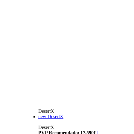
DesertX
new
DesertX
DesertX
PVP Recomendado: 17.590€
i