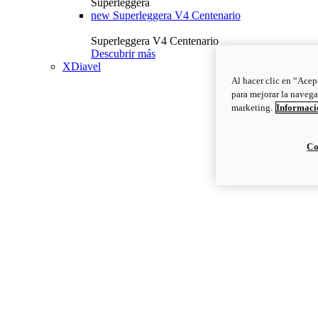
Superleggera
new
Superleggera V4 Centenario
Superleggera V4 Centenario
Descubrir más
XDiavel
Al hacer clic en “Acep
para mejorar la navega
marketing.
Informació
Co