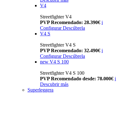
V4
Streetfighter V4
PVP Recomendado: 28.390€
i
Configurar
Descúbrela
V4 S
Streetfighter V4 S
PVP Recomendado: 32.490€
i
Configurar
Descúbrela
new
V4 S 100
Streetfighter V4 S 100
PVP Recomendado desde: 78.000€
i
Descubrir más
Superleggera