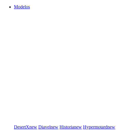
Modelos
DesertX
new
Diavel
new
Historia
new
Hypermotard
new