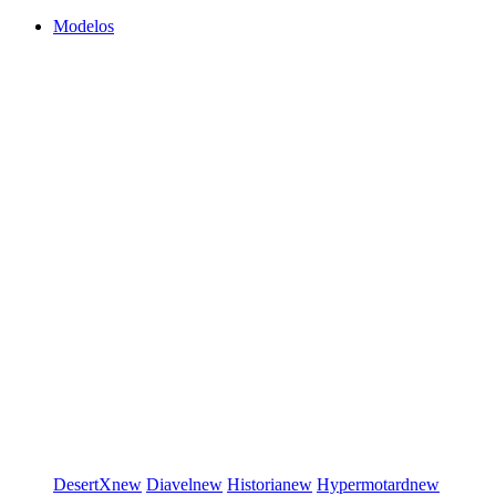
Modelos
DesertX
new
Diavel
new
Historia
new
Hypermotard
new