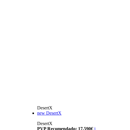
DesertX
new
DesertX
DesertX
PVP Recomendado: 17.590€
i