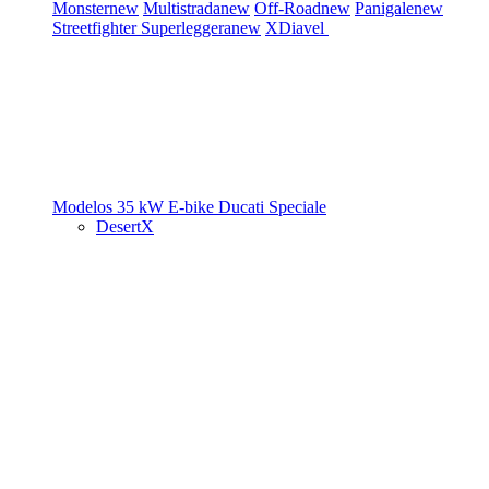
Monster
new
Multistrada
new
Off-Road
new
Panigale
new
Streetfighter
Superleggera
new
XDiavel
Modelos 35 kW
E-bike
Ducati Speciale
DesertX