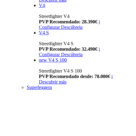
V4
Streetfighter V4
PVP Recomendado: 28.390€
i
Configurar
Descúbrela
V4 S
Streetfighter V4 S
PVP Recomendado: 32.490€
i
Configurar
Descúbrela
new
V4 S 100
Streetfighter V4 S 100
PVP Recomendado desde: 78.000€
i
Descubrir más
Superleggera