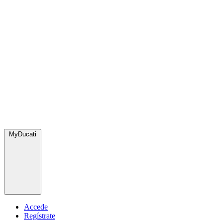
MyDucati
Accede
Regístrate