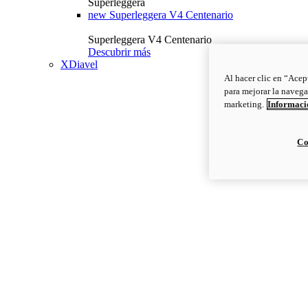
Superleggera
new
Superleggera V4 Centenario
Superleggera V4 Centenario
Descubrir más
XDiavel
Al hacer clic en “Acep
para mejorar la navega
marketing.
Informació
Co