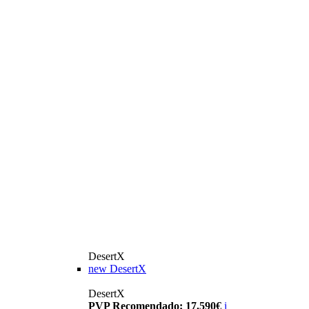
DesertX
new
DesertX
DesertX
PVP Recomendado: 17.590€
i