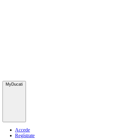
MyDucati
Accede
Regístrate