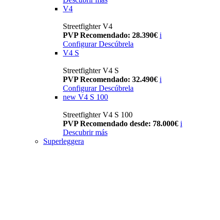
V4
Streetfighter V4
PVP Recomendado: 28.390€
i
Configurar
Descúbrela
V4 S
Streetfighter V4 S
PVP Recomendado: 32.490€
i
Configurar
Descúbrela
new
V4 S 100
Streetfighter V4 S 100
PVP Recomendado desde: 78.000€
i
Descubrir más
Superleggera