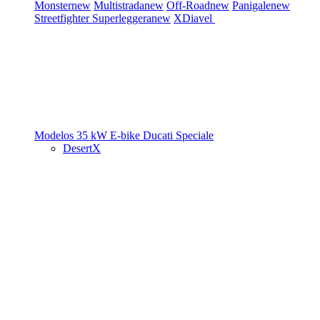
Monster
new
Multistrada
new
Off-Road
new
Panigale
new
Streetfighter
Superleggera
new
XDiavel
Modelos 35 kW
E-bike
Ducati Speciale
DesertX