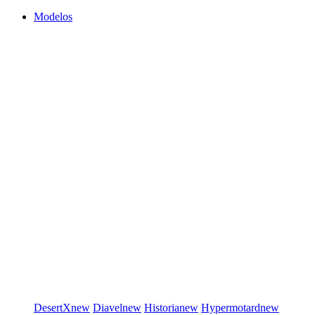
Modelos
DesertX
new
Diavel
new
Historia
new
Hypermotard
new