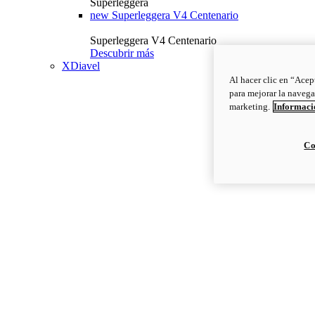
Superleggera
new
Superleggera V4 Centenario
Superleggera V4 Centenario
Descubrir más
XDiavel
Al hacer clic en “Acep
para mejorar la navega
marketing.
Informació
Co