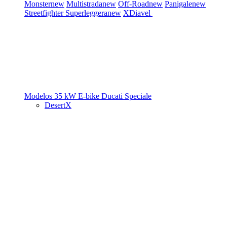
Monster
new
Multistrada
new
Off-Road
new
Panigale
new
Streetfighter
Superleggera
new
XDiavel
Modelos 35 kW
E-bike
Ducati Speciale
DesertX