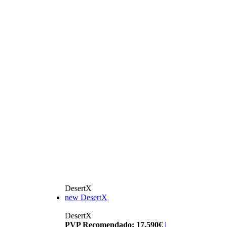
DesertX
new
DesertX
DesertX
PVP Recomendado: 17.590€
i