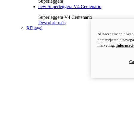
Superleggera
new
Superleggera V4 Centenario
Superleggera V4 Centenario
Descubrir más
XDiavel
Al hacer clic en “Acep
para mejorar la navega
marketing.
Informació
Co