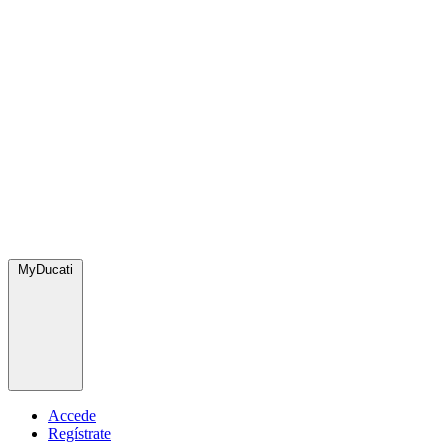
MyDucati
Accede
Regístrate