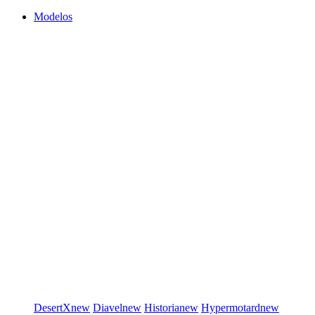
Modelos
DesertX
new
Diavel
new
Historia
new
Hypermotard
new