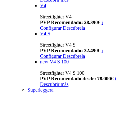
V4
Streetfighter V4
PVP Recomendado: 28.390€
i
Configurar
Descúbrela
V4 S
Streetfighter V4 S
PVP Recomendado: 32.490€
i
Configurar
Descúbrela
new
V4 S 100
Streetfighter V4 S 100
PVP Recomendado desde: 78.000€
i
Descubrir más
Superleggera