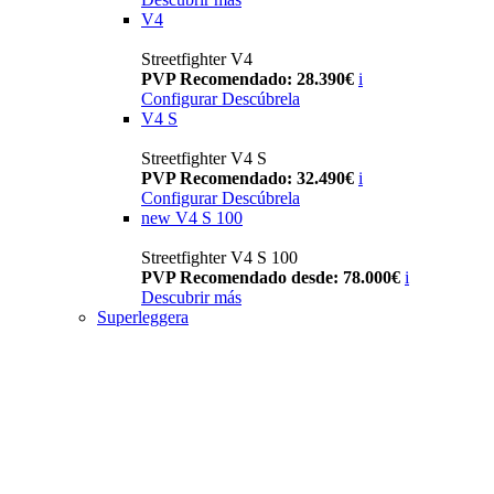
V4
Streetfighter V4
PVP Recomendado: 28.390€
i
Configurar
Descúbrela
V4 S
Streetfighter V4 S
PVP Recomendado: 32.490€
i
Configurar
Descúbrela
new
V4 S 100
Streetfighter V4 S 100
PVP Recomendado desde: 78.000€
i
Descubrir más
Superleggera