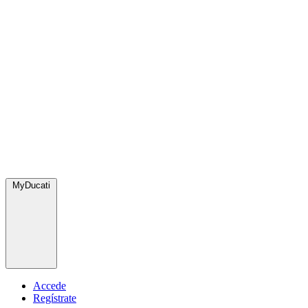
MyDucati
Accede
Regístrate