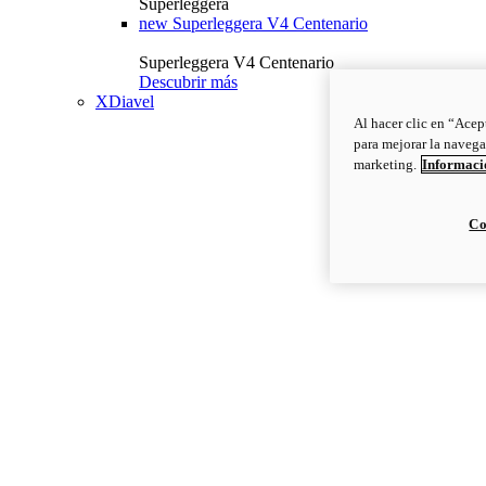
Superleggera
new
Superleggera V4 Centenario
Superleggera V4 Centenario
Descubrir más
XDiavel
Al hacer clic en “Acep
para mejorar la navega
marketing.
Informació
Co