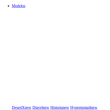
Modelos
DesertX
new
Diavel
new
Historia
new
Hypermotard
new