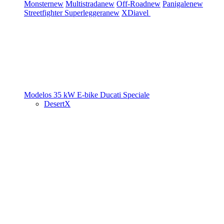
Monster
new
Multistrada
new
Off-Road
new
Panigale
new
Streetfighter
Superleggera
new
XDiavel
Modelos 35 kW
E-bike
Ducati Speciale
DesertX