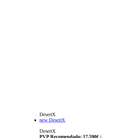
DesertX
new
DesertX
DesertX
PVP Recomendado: 17.590€
i