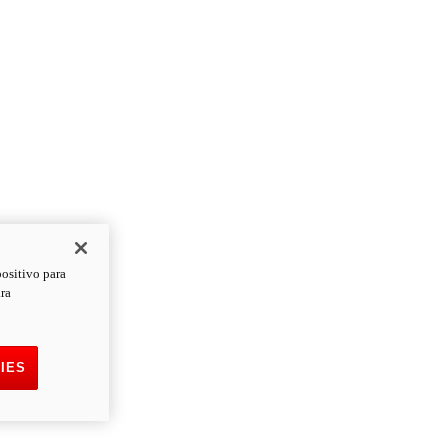
positivo para
ara
IES