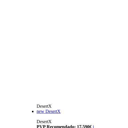
DesertX
new
DesertX
DesertX
PVP Recomendado: 17.590€
i