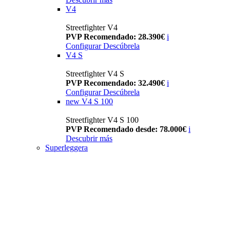
V4
Streetfighter V4
PVP Recomendado: 28.390€
i
Configurar
Descúbrela
V4 S
Streetfighter V4 S
PVP Recomendado: 32.490€
i
Configurar
Descúbrela
new
V4 S 100
Streetfighter V4 S 100
PVP Recomendado desde: 78.000€
i
Descubrir más
Superleggera