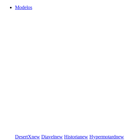
Modelos
DesertX
new
Diavel
new
Historia
new
Hypermotard
new