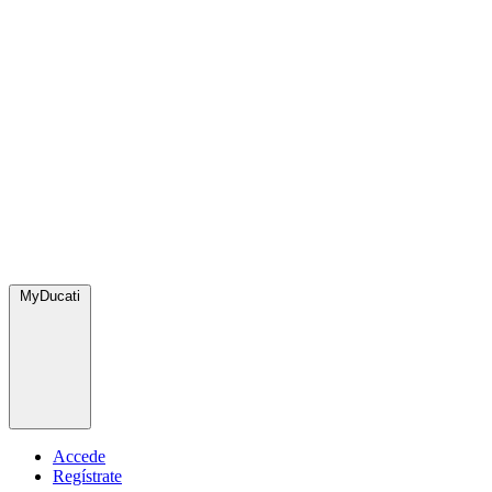
MyDucati
Accede
Regístrate