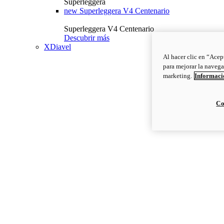
Superleggera
new
Superleggera V4 Centenario
Superleggera V4 Centenario
Descubrir más
XDiavel
Al hacer clic en “Acep
para mejorar la navega
marketing.
Informació
Co