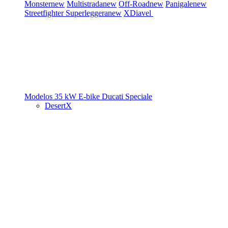
Monster
new
Multistrada
new
Off-Road
new
Panigale
new
Streetfighter
Superleggera
new
XDiavel
Modelos 35 kW
E-bike
Ducati Speciale
DesertX