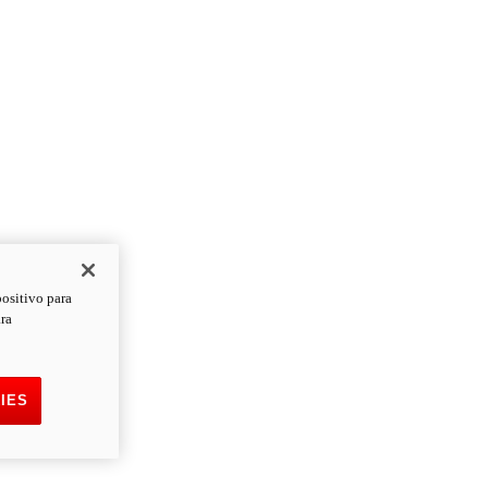
positivo para
ara
IES